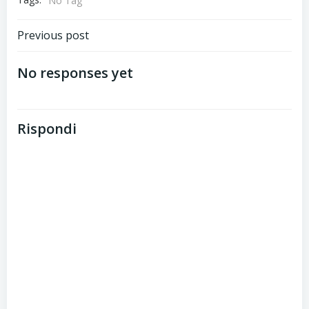
No Tag
Post
Previous post
navigation
No responses yet
Rispondi