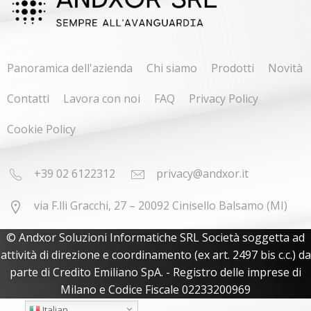
Panoramica dell'azienda
Chi siamo
Prodotti
Novità
Contatti
Lavora con noi
FAQ
Privacy Policy
Cookie Policy
+39 02 6122312
privacy@andxor.it
via F.lli Gracchi, 27 – 20092 Cinisello Balsamo (MI)
© Andxor Soluzioni Informatiche SRL Società soggetta ad
attività di direzione e coordinamento (ex art. 2497 bis c.c.) da
parte di Credito Emiliano SpA. - Registro delle imprese di
Milano e Codice Fiscale 02233200969
Italian